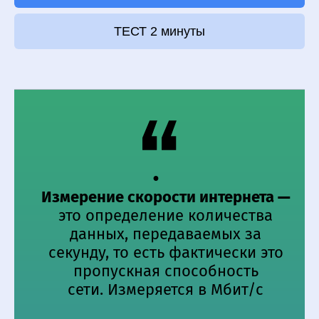
ТЕСТ 2 минуты
Измерение скорости интернета
—
это определение количества
данных, передаваемых за
секунду, то есть фактически это
пропускная способность
сети. Измеряется в Мбит/c